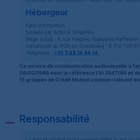
Hébergeur
Euro-Information.
Société par Actions Simplifiée.
Siège social : 4, rue Frédéric-Guillaume Raiffeise
Immatriculé au
RCS
de Strasbourg :
B
312 730 67
Téléphone :
+33 3 88 14 88 14
.
Ce service de communication audiovisuelle a fai
08/02/1999 sous la référence
L
10 2547
/
99 et du
15 groupes de Crédit Mutuel commercialisant les 
Responsabilité
La
BFCM
décline toute responsabilité quant au con