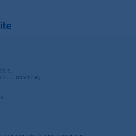
ite
100 €.
n 67000 Strasbourg.
9.
ne, responsable Relation Investisseurs.