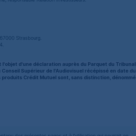
n 67000 Strasbourg.
4.
t l'objet d'une déclaration auprès du Parquet du Tribuna
 Conseil Supérieur de l'Audiovisuel récépissé en date du
produits Crédit Mutuel sont, sans distinction, dénommés
tenu des présentes pages et à l'utilisation qui pourrait en