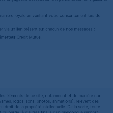
 manière loyale en vérifiant votre consentement lors de
ner via un lien présent sur chacun de nos messages ;
émetteur Crédit Mutuel.
 les éléments de ce site, notamment et de manière non
hismes, logos, sons, photos, animations), relèvent des
au droit de la propriété intellectuelle. De la sorte, toute
t ou partie, à d'autres fins, sur un quelconque support,