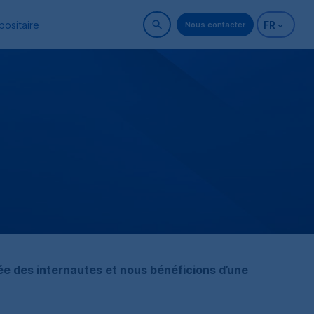
positaire
FR
Nous contacter
Rechercher sur le site
Changer vo
Version fr
vée des internautes et nous bénéficions d’une