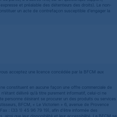
on expresse et préalable des détenteurs des droits). Le non-
constituer un acte de contrefaçon susceptible d'engager la
 vous acceptez une licence concédée par la
BFCM
aux
et ne constituent en aucune façon une offre commerciale de
étant délivré qu'à titre purement informatif, celui-ci ne
te personne désirant se procurer un des produits ou services
stisseurs,
BFCM
, « Le Victorien » 6, avenue de Provence
 Fax : (33 1) 45 96 79 19), afin d'être informée des
 ainsi que leur disponibilité et leur accessibilité. La
BFCM
se