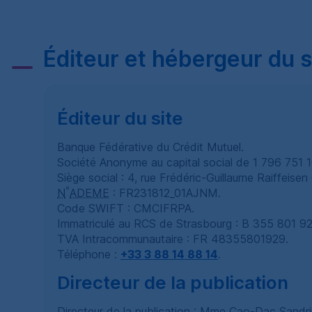
Éditeur et hébergeur du s
Éditeur du site
Banque Fédérative du Crédit Mutuel.
Société Anonyme au capital social de 1 796 751 
Siège social : 4, rue Frédéric-Guillaume Raiffeise
°
N
ADEME
:
FR
231812_01
AJNM
.
Code
SWIFT
:
CMCIFRPA
.
Immatriculé au
RCS
de Strasbourg :
B
355 801 92
TVA
Intracommunautaire :
FR
48355801929.
Téléphone :
+33 3 88 14 88 14
.
Directeur de la publication
Directeur de la publication : Mme Cao-Dac Sandri